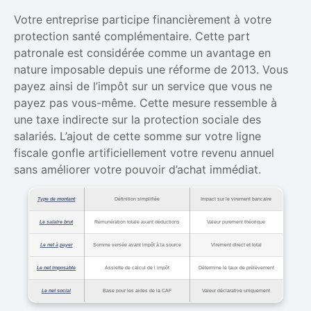
Votre entreprise participe financièrement à votre
protection santé complémentaire. Cette part
patronale est considérée comme un avantage en
nature imposable depuis une réforme de 2013. Vous
payez ainsi de l’impôt sur un service que vous ne
payez pas vous-même. Cette mesure ressemble à
une taxe indirecte sur la protection sociale des
salariés. L’ajout de cette somme sur votre ligne
fiscale gonfle artificiellement votre revenu annuel
sans améliorer votre pouvoir d’achat immédiat.
Type de montant
Définition simplifiée
Impact sur le virement bancaire
Le salaire brut
Rémunération totale avant déductions
Valeur purement théorique
Le net à payer
Somme versée avant impôt à la source
Virement direct et total
Le net imposable
Assiette de calcul de l impôt
Détermine le taux de prélèvement
Le net social
Base pour les aides de la CAF
Valeur déclarative uniquement