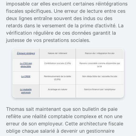
imposable car elles excluent certaines réintégrations
fiscales spécifiques. Une erreur de lecture entre ces
deux lignes entraîne souvent des indus ou des
retards dans le versement de la prime d’activité. La
vérification régulière de ces données garantit la
justesse de vos prestations sociales.
Élément réintégré
Nature de l élément
Raison de l intégration fiscale
La CSG non
Contribution sociale (2,4%)
Revenu considéré comme disponible par
déductible
la loi
La CRDS
Remboursement de la dette
Non déductible de l assiette fiscale
(0,5%)
La mutuelle
Avantage en nature
Service financé par l employeur
patronale
Thomas sait maintenant que son bulletin de paie
reflète une réalité comptable complexe et non une
erreur de son employeur. Cette architecture fiscale
oblige chaque salarié à devenir un gestionnaire