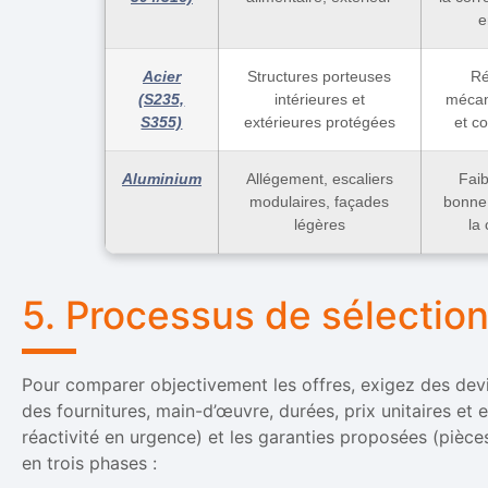
e
Acier
Structures porteuses
Ré
(S235,
intérieures et
mécan
S355)
extérieures protégées
et c
Aluminium
Allégement, escaliers
Faib
modulaires, façades
bonne 
légères
la
5. Processus de sélectio
Pour comparer objectivement les offres, exigez des devi
des fournitures, main-d’œuvre, durées, prix unitaires et
réactivité en urgence) et les garanties proposées (pièce
en trois phases :