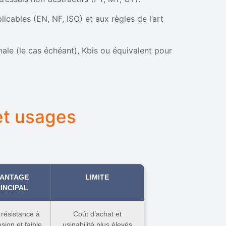
icables (EN, NF, ISO) et aux règles de l’art
nale (le cas échéant), Kbis ou équivalent pour
et usages
VANTAGE
LIMITE
INCIPAL
résistance à
Coût d’achat et
osion et faible
usinabilité plus élevés