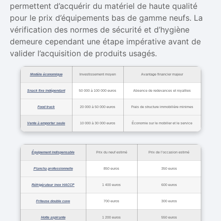
permettent d’acquérir du matériel de haute qualité
pour le prix d’équipements bas de gamme neufs. La
vérification des normes de sécurité et d’hygiène
demeure cependant une étape impérative avant de
valider l’acquisition de produits usagés.
Modèle économique
Investissement moyen
Avantage financier majeur
Snack fixe indépendant
50 000 à 100 000 euros
Absence de redevances et royalties
Food truck
20 000 à 50 000 euros
Frais de structure immobilière minimes
Vente à emporter seule
10 000 à 30 000 euros
Économie sur le mobilier et le service
Équipement indispensable
Prix du neuf estimé
Prix de l’occasion estimé
Plancha professionnelle
850 euros
350 euros
Réfrigérateur inox HACCP
1 400 euros
600 euros
Friteuse double cuve
700 euros
300 euros
Hotte aspirante
1 200 euros
550 euros