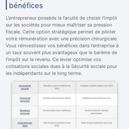
bénéfices
L’entrepreneur possède la faculté de choisir l’impôt
sur les sociétés pour mieux maîtriser sa pression
fiscale. Cette option stratégique permet de piloter
votre rémunération avec une précision chirurgicale.
Vous réinvestissez vos bénéfices dans l’entreprise à
un taux souvent plus avantageux que le barème de
l’impôt sur le revenu. Ce levier optimise vos
cotisations sociales dues à la Sécurité sociale pour
les indépendants sur le long terme.
Dispositif de
Situation avant la réforme de
Situation actuelle depuis mai 2022
sécurité
2022
Patrimoine
Engagé totalement par défaut
Protégé de plein droit par la loi
personnel
Résidence
Insaisissable sous conditions
Insaisissable de manière
principale
automatique
Séparation des
Nécessitait la création d’une
Statut unique protecteur pour tous
biens
EIRL