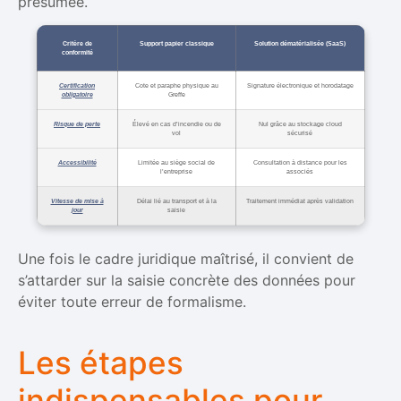
présumée.
Critère de
Support papier classique
Solution dématérialisée (SaaS)
conformité
Certification
Cote et paraphe physique au
Signature électronique et horodatage
obligatoire
Greffe
Risque de perte
Élevé en cas d’incendie ou de
Nul grâce au stockage cloud
vol
sécurisé
Accessibilité
Limitée au siège social de
Consultation à distance pour les
l’entreprise
associés
Vitesse de mise à
Délai lié au transport et à la
Traitement immédiat après validation
jour
saisie
Une fois le cadre juridique maîtrisé, il convient de
s’attarder sur la saisie concrète des données pour
éviter toute erreur de formalisme.
Les étapes
indispensables pour