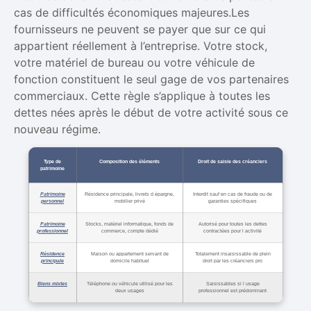
cas de difficultés économiques majeures.Les
fournisseurs ne peuvent se payer que sur ce qui
appartient réellement à l’entreprise. Votre stock,
votre matériel de bureau ou votre véhicule de
fonction constituent le seul gage de vos partenaires
commerciaux. Cette règle s’applique à toutes les
dettes nées après le début de votre activité sous ce
nouveau régime.
Type de
Composition des éléments
Droit de saisie des créanciers
patrimoine
Patrimoine
Résidence principale, livrets d épargne,
Interdit sauf en cas de fraude ou de
personnel
mobilier privé
garanties spécifiques
Patrimoine
Stocks, matériel informatique, fonds de
Autorisé pour toutes les dettes
professionnel
commerce, compte dédié
contractées pour l activité
Résidence
Maison ou appartement servant de
Totalement insaisissable de plein
principale
domicile habituel
droit par les créanciers pro
Biens mixtes
Téléphone ou véhicule utilisé pour les
Saisissables si l usage
deux usages
professionnel est prédominant