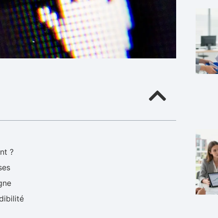
nt ?
ses
igne
ibilité