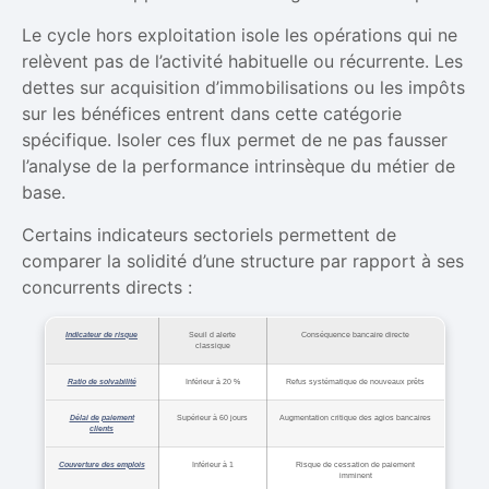
Le cycle hors exploitation isole les opérations qui ne
relèvent pas de l’activité habituelle ou récurrente. Les
dettes sur acquisition d’immobilisations ou les impôts
sur les bénéfices entrent dans cette catégorie
spécifique. Isoler ces flux permet de ne pas fausser
l’analyse de la performance intrinsèque du métier de
base.
Certains indicateurs sectoriels permettent de
comparer la solidité d’une structure par rapport à ses
concurrents directs :
Indicateur de risque
Seuil d alerte
Conséquence bancaire directe
classique
Ratio de solvabilité
Inférieur à 20 %
Refus systématique de nouveaux prêts
Délai de paiement
Supérieur à 60 jours
Augmentation critique des agios bancaires
clients
Couverture des emplois
Inférieur à 1
Risque de cessation de paiement
imminent