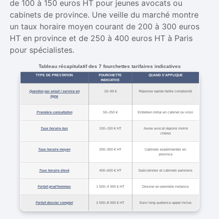
de 100 à 150 euros HT pour jeunes avocats ou
cabinets de province. Une veille du marché montre
un taux horaire moyen courant de 200 à 300 euros
HT en province et de 250 à 400 euros HT à Paris
pour spécialistes.
Tableau récapitulatif des 7 fourchettes tarifaires indicatives
TYPE DE PRESTATION
FOURCHETTE
QUAND S’APPLIQUE
INDICATIVE
Question par email / service en
19–99 €
Réponse rapide faible complexité
ligne
Première consultation
50–250 €
Entretien initial en cabinet ou visio
Taux horaire bas
100–150 € HT
Jeune avocat régions moins
chères
Taux horaire moyen
200–300 € HT
Cabinets expérimentés en
province
Taux horaire élevé
400–600 € HT
Spécialistes et cabinets parisiens
Forfait prud’hommes
1 500–4 000 € HT
Dossier en première instance
Forfait dossier complet
2 500–8 000 € HT
Suivi long audience appel inclus