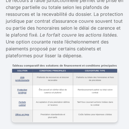
Le recours à l’aide juridictionnelle permet une prise en
charge partielle ou totale selon les plafonds de
ressources et la recevabilité du dossier. La protection
juridique par contrat d’assurance couvre souvent tout
ou partie des honoraires selon le délai de carence et
le plafond fixé.
Le forfait couvre les actions listées.
Une option courante reste l’échelonnement des
paiements proposé par certains cabinets et
plateformes pour lisser la dépense.
Tableau comparatif des solutions de financement et conditions principales
SOLUTION
CONDITIONS PRINCIPALES
COUVERTURE TYPE
Aide
Plafonds de ressources et dossier
Partielle ou totale des honoraires et frais
juridictionnelle
recevable
de procédure
Protection
Être assuré et vérifier délai de
Remboursement partiel ou total selon
juridique
carence et plafond
contrat
Forfaits
Acceptation d’une prestation définie
Tarif fixe couvrant actions listées dans
cabinet
à l’avance
le contrat
Offres en ligne
Prestation standardisée et
Coûts faibles pour réponses ciblées
pluri‑tarifs