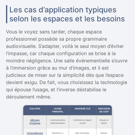
Les cas d’application typiques
selon les espaces et les besoins
Vous le voyez sans tarder, chaque espace
professionnel possède sa propre grammaire
audiovisuelle. S’adapter, voilà le seul moyen d’éviter
l’impasse, car chaque configuration se brise à la
moindre négligence. Une salle événementielle s’ouvre
à l’immersion grâce au mur d’images, et il est
judicieux de miser sur la simplicité dès que l’espace
devient exigu. De fait, vous choisissez la technologie
qui épouse l’usage, et l’inverse déstabilise le
déroulement même.
SOLUTION
USAGE
AVANTAGE CLÉ
INDICATION
PRINCIPAL
DE COÛT
Affichage
Communication
Visibilité et impact
Moyen à
dynamique
interne/externe
visuel
élevé
Visioconférence
Réunions à
Gain de temps,
Moyen