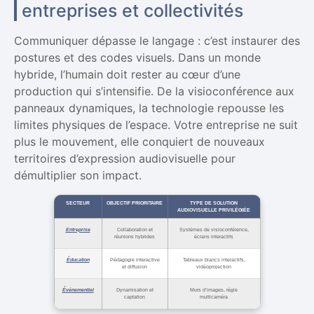
entreprises et collectivités
Communiquer dépasse le langage : c’est instaurer des
postures et des codes visuels. Dans un monde
hybride, l’humain doit rester au cœur d’une
production qui s’intensifie. De la visioconférence aux
panneaux dynamiques, la technologie repousse les
limites physiques de l’espace. Votre entreprise ne suit
plus le mouvement, elle conquiert de nouveaux
territoires d’expression audiovisuelle pour
démultiplier son impact.
SECTEUR
OBJECTIF PRIORITAIRE
TYPE DE SOLUTION
AUDIOVISUELLE PRIVILÉGIÉE
Entreprise
Collaboration et
Systèmes de visioconférence,
réunions hybrides
écrans interactifs
Éducation
Pédagogie interactive
Tableaux blancs interactifs,
et diffusion
vidéoprojection
Événementiel
Dynamisation et
Murs d’images, régie
captation
multicaméra