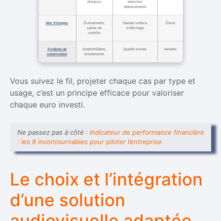
distance
réduction
déplacements
Mur d’images
Événements,
Grande surface
Élevé
salles de
d’affichage
contrôle
Système de
Amphithéâtres,
Qualité sonore
Variable
sonorisation
événements
Vous suivez le fil, projeter chaque cas par type et
usage, c’est un principe efficace pour valoriser
chaque euro investi.
Ne passez pas à côté :
Indicateur de performance financière
: les 8 incontournables pour piloter l’entreprise
Le choix et l’intégration
d’une solution
audiovisuelle adaptée