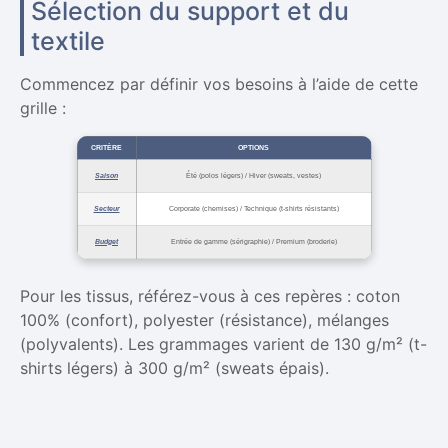
Sélection du support et du
textile
Commencez par définir vos besoins à l’aide de cette
grille :
CRITÈRE
OPTIONS
Saison
Été (polos légers) / Hiver (sweats, vestes)
Secteur
Corporate (chemises) / Technique (t-shirts résistants)
Budget
Entrée de gamme (sérigraphie) / Premium (broderie)
Pour les tissus, référez-vous à ces repères : coton
100% (confort), polyester (résistance), mélanges
(polyvalents). Les grammages varient de 130 g/m² (t-
shirts légers) à 300 g/m² (sweats épais).