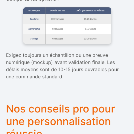
TECHNIQUE
DURÉE DE VIE
COÛT (EXEMPLE 50 PIÈCES)
Broderie
100+ lavages
15-25 €/unité
Sérigraphie
50 lavages
8-15 €/unité
Flocage
60 lavages
12-20 €/unité
Exigez toujours un échantillon ou une preuve
numérique (mockup) avant validation finale. Les
délais moyens sont de 10-15 jours ouvrables pour
une commande standard.
Nos conseils pro pour
une personnalisation
réussie