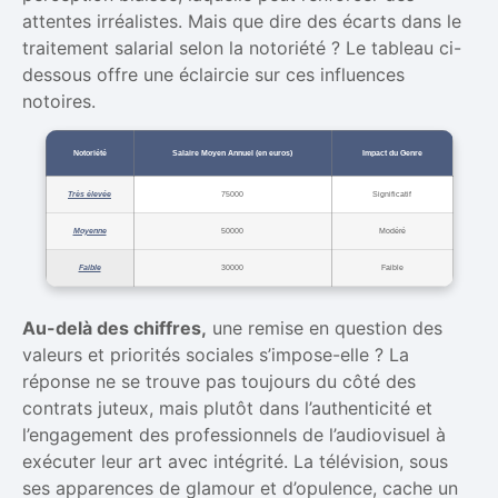
attentes irréalistes. Mais que dire des écarts dans le
traitement salarial selon la notoriété ? Le tableau ci-
dessous offre une éclaircie sur ces influences
notoires.
Notoriété
Salaire Moyen Annuel (en euros)
Impact du Genre
Très élevée
75000
Significatif
Moyenne
50000
Modéré
Faible
30000
Faible
Au-delà des chiffres,
une remise en question des
valeurs et priorités sociales s’impose-elle ? La
réponse ne se trouve pas toujours du côté des
contrats juteux, mais plutôt dans l’authenticité et
l’engagement des professionnels de l’audiovisuel à
exécuter leur art avec intégrité. La télévision, sous
ses apparences de glamour et d’opulence, cache un