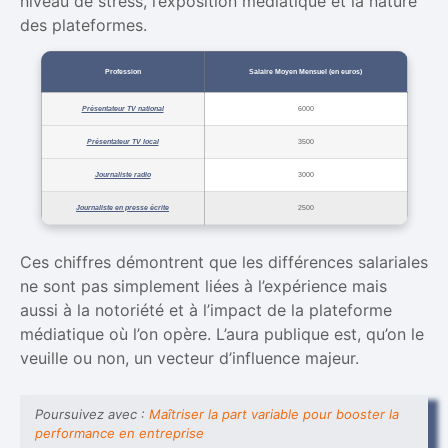
niveau de stress, l’exposition médiatique et la nature
des plateformes.
Profession
Salaire Moyen Mensuel (en euros)
Présentateur TV national
6000
Présentateur TV local
3500
Journaliste radio
3000
Journaliste en presse écrite
2500
Ces chiffres démontrent que les différences salariales
ne sont pas simplement liées à l’expérience mais
aussi à la notoriété et à l’impact de la plateforme
médiatique où l’on opère. L’aura publique est, qu’on le
veuille ou non, un vecteur d’influence majeur.
Poursuivez avec :
Maîtriser la part variable pour booster la
performance en entreprise