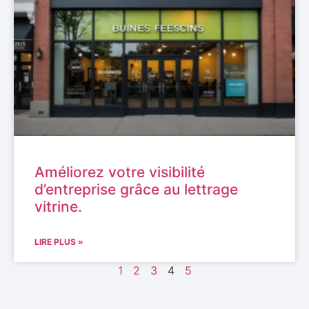
Améliorez votre visibilité
d’entreprise grâce au lettrage
vitrine.
LIRE PLUS »
1
2
3
4
5