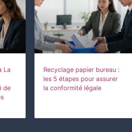
à La
Recyclage papier bureau :
les 5 étapes pour assurer
é de
la conformité légale
es