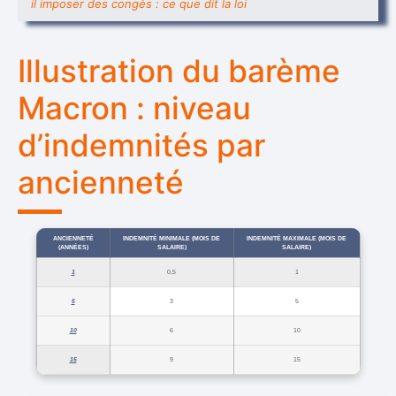
il imposer des congés : ce que dit la loi
Illustration du barème
Macron : niveau
d’indemnités par
ancienneté
ANCIENNETÉ
INDEMNITÉ MINIMALE (MOIS DE
INDEMNITÉ MAXIMALE (MOIS DE
(ANNÉES)
SALAIRE)
SALAIRE)
1
0,5
1
5
3
5
10
6
10
15
9
15