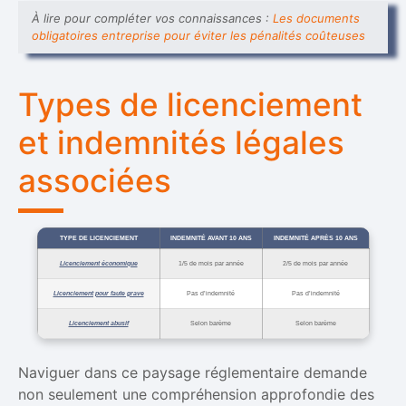
À lire pour compléter vos connaissances :
Les documents
obligatoires entreprise pour éviter les pénalités coûteuses
Types de licenciement
et indemnités légales
associées
TYPE DE LICENCIEMENT
INDEMNITÉ AVANT 10 ANS
INDEMNITÉ APRÈS 10 ANS
Licenciement économique
1/5 de mois par année
2/5 de mois par année
Licenciement pour faute grave
Pas d’indemnité
Pas d’indemnité
Licenciement abusif
Selon barème
Selon barème
Naviguer dans ce paysage réglementaire demande
non seulement une compréhension approfondie des