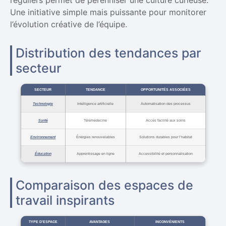
réguliers permet de pérenniser une culture curieuse.
Une initiative simple mais puissante pour monitorer
l’évolution créative de l’équipe.
Distribution des tendances par
secteur
SECTEUR
TENDANCE
OPPORTUNITÉS ASSOCIÉES
Technologie
Intelligence artificielle
Automatisation des processus
Santé
Télémédecine
Accès facilité aux soins
Environnement
Énergies renouvelables
Solutions durables pour l’habitat
Éducation
Apprentissage en ligne
Accessibilité et personnalisation
Comparaison des espaces de
travail inspirants
TYPE D’ESPACE
AVANTAGES
INCONVÉNIENTS