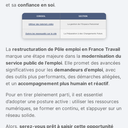
et sa
confiance en soi
.
CONSEIL
SECTION
Utiliser des tutoriels vidéo
La gestion de l’Espace Personnel
Suivre les nouveautés sur le site
La Préparation à des Changements Futurs
La
restructuration de Pôle emploi en France Travail
marque une étape majeure dans la
modernisation du
service public de l’emploi
. Elle promet des avancées
significatives pour les
demandeurs d’emploi
, avec
des outils plus performants, des démarches allégées,
et un
accompagnement plus humain et réactif
.
Pour en tirer pleinement parti, il est essentiel
d’adopter une posture active : utiliser les ressources
numériques, se former en continu, et s’appuyer sur un
réseau solide.
Alors,
serez-vous prêt à saisir cette opportunité