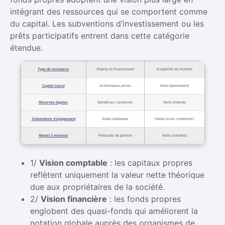
intégrant des ressources qui se comportent comme
du capital. Les subventions d’investissement ou les
prêts participatifs entrent dans cette catégorie
étendue.
Type de ressource
Origine du financement
Exigibilité du montant
Capital social
Actionnaires privés
Nulle (permanent)
Réserves légales
Bénéfices conservés
Nulle (interne)
Subventions d’équipement
Aides publiques
Faible (sous conditions)
Report à nouveau
Reliquats de gestion
Nulle (variable)
1/
Vision comptable
: les capitaux propres
reflètent uniquement la valeur nette théorique
due aux propriétaires de la société.
2/
Vision financière
: les fonds propres
englobent des quasi-fonds qui améliorent la
notation globale auprès des organismes de