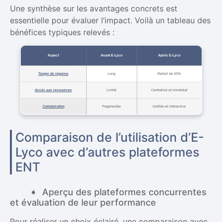
Une synthèse sur les avantages concrets est
essentielle pour évaluer l’impact. Voilà un tableau des
bénéfices typiques relevés :
Aspect
Avant E-Lyco
Après E-Lyco
Temps de réponse
Long
Réduit de 50%
Accès aux ressources
Limité
Centralisé et immédiat
Collaboration
Fragmentée
Unifiée et interactive
Comparaison de l’utilisation d’E-
Lyco avec d’autres plateformes
ENT
Aperçu des plateformes concurrentes
et évaluation de leur performance
Pour réaliser un choix éclairé, une comparaison avec