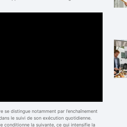
sive se distingue notamment par l’enchaînement
 dans le suivi de son exécution quotidienne.
e conditionne la suivante, ce qui intensifie la