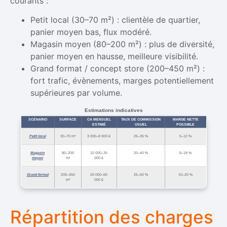
courants :
Petit local (30–70 m²) : clientèle de quartier,
panier moyen bas, flux modéré.
Magasin moyen (80–200 m²) : plus de diversité,
panier moyen en hausse, meilleure visibilité.
Grand format / concept store (200–450 m²) :
fort trafic, évènements, marges potentiellement
supérieures par volume.
Estimations indicatives
SCÉNARIO
SURFACE
CA MENSUEL
TAUX DE COMMISSION
MARGE NETTE
ESTIMÉ
USUEL
POSSIBLE
Petit local
30–70 m²
3 000–8 000 €
25–35 %
5–12 %
Magasin
80–200
10 000–25
20–40 %
8–18 %
moyen
m²
000 €
Grand format
200–450
20 000–60
25–50 %
10–20 %
m²
000 €
Répartition des charges