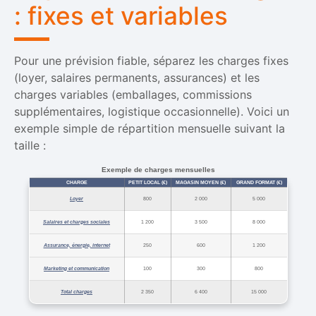
: fixes et variables
Pour une prévision fiable, séparez les charges fixes
(loyer, salaires permanents, assurances) et les
charges variables (emballages, commissions
supplémentaires, logistique occasionnelle). Voici un
exemple simple de répartition mensuelle suivant la
taille :
Exemple de charges mensuelles
CHARGE
PETIT LOCAL (€)
MAGASIN MOYEN (€)
GRAND FORMAT (€)
Loyer
800
2 000
5 000
Salaires et charges sociales
1 200
3 500
8 000
Assurance, énergie, internet
250
600
1 200
Marketing et communication
100
300
800
Total charges
2 350
6 400
15 000