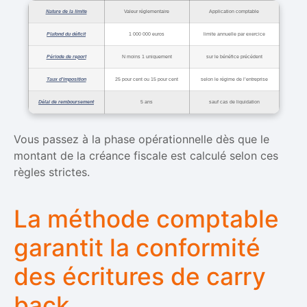
Nature de la limite
Valeur réglementaire
Application comptable
Plafond du déficit
1 000 000 euros
limite annuelle par exercice
Période de report
N moins 1 uniquement
sur le bénéfice précédent
Taux d’imposition
25 pour cent ou 15 pour cent
selon le régime de l’entreprise
Délai de remboursement
5 ans
sauf cas de liquidation
Vous passez à la phase opérationnelle dès que le
montant de la créance fiscale est calculé selon ces
règles strictes.
La méthode comptable
garantit la conformité
des écritures de carry
back